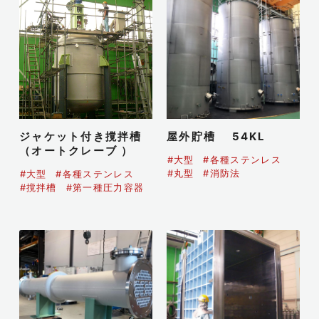
ジャケット付き撹拌槽
屋外貯槽 54KL
（オートクレーブ ）
#大型
#各種ステンレス
#丸型
#消防法
#大型
#各種ステンレス
#撹拌槽
#第一種圧力容器