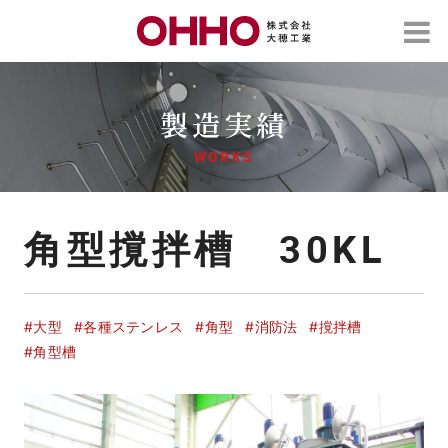
製造実績
WORKS
角型撹拌槽 30KL
#大型
#各種ステンレス
#角型
#消防法
#撹拌槽
#角型槽