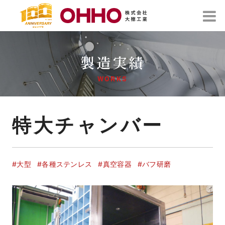
製造実績
WORKS
特大チャンバー
#大型
#各種ステンレス
#真空容器
#バフ研磨