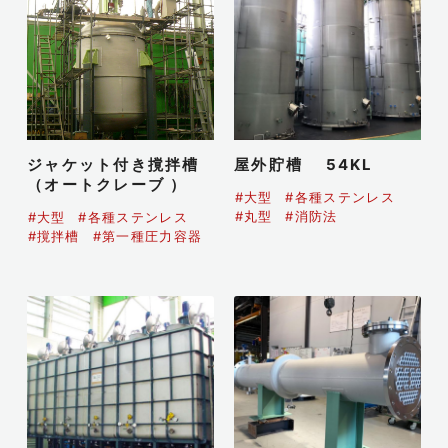
ジャケット付き撹拌槽
屋外貯槽 54KL
（オートクレーブ ）
#大型
#各種ステンレス
#丸型
#消防法
#大型
#各種ステンレス
#撹拌槽
#第一種圧力容器