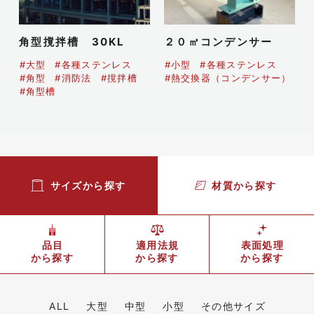
角型撹拌槽 30KL
２０㎡コンデンサー
#大型
#各種ステンレス
#小型
#各種ステンレス
#角型
#消防法
#撹拌槽
#熱交換器（コンデンサー）
#角型槽
サイズから探す
材質から探す
品目
適用法規
表面処理
から探す
から探す
から探す
ALL
大型
中型
小型
その他サイズ