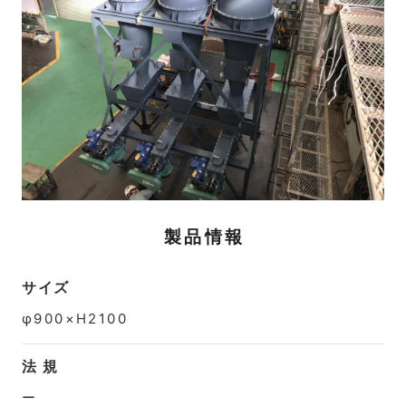
製品情報
サイズ
φ900×H2100
法 規
ー