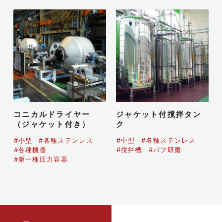
コニカルドライヤー
ジャケット付撹拌タン
（ジャケット付き）
ク
#小型
#各種ステンレス
#中型
#各種ステンレス
#各種機器
#撹拌槽
#バフ研磨
#第一種圧力容器