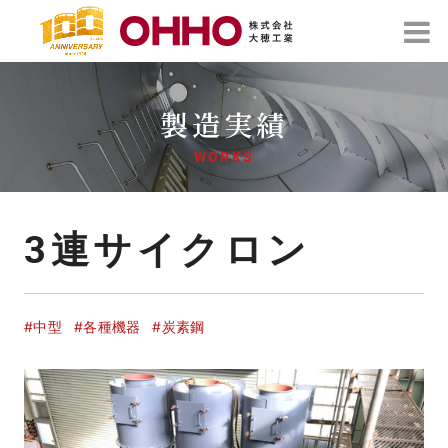
製造実績
WORKS
3連サイクロン
#中型
#各種機器
#炭素鋼