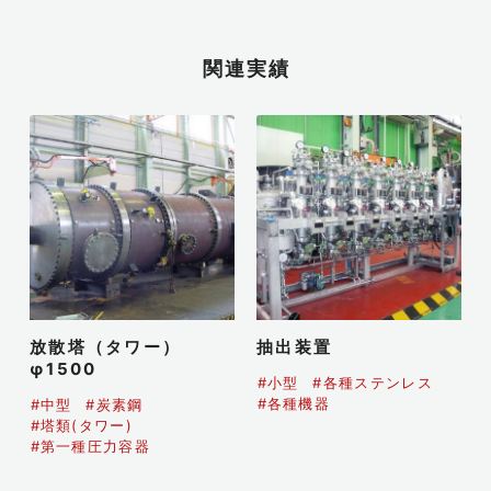
関連実績
放散塔（タワー）
抽出装置
φ1500
#小型
#各種ステンレス
#各種機器
#中型
#炭素鋼
#塔類(タワー)
#第一種圧力容器