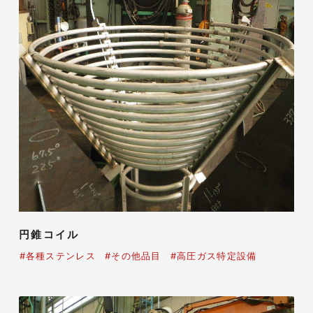
円錐コイル
#各種ステンレス
#その他品目
#高圧ガス特定設備