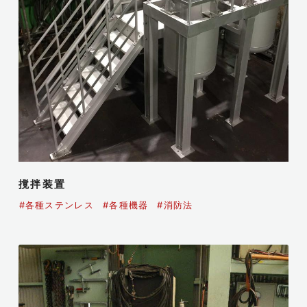
撹拌装置
#各種ステンレス
#各種機器
#消防法