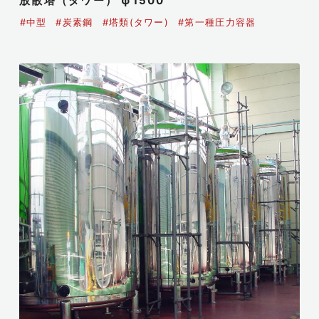
放散塔（タワー） φ1500
#中型
#炭素鋼
#塔類(タワー)
#第一種圧力容器