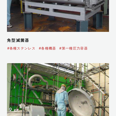
角型滅菌器
#各種ステンレス
#各種機器
#第一種圧力容器