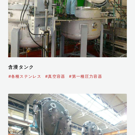
含浸タンク
#各種ステンレス
#真空容器
#第一種圧力容器