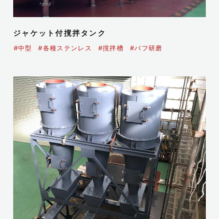
ジャケット付撹拌タンク
#中型
#各種ステンレス
#撹拌槽
#バフ研磨